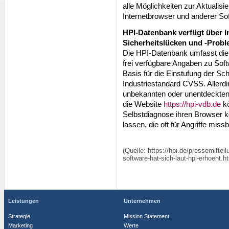
alle Möglichkeiten zur Aktualis
Internetbrowser und anderer So
HPI-Datenbank verfügt über I
Sicherheitslücken und -Prob
Die HPI-Datenbank umfasst die w
frei verfügbare Angaben zu Sof
Basis für die Einstufung der Schw
Industriestandard CVSS. Allerdi
unbekannten oder unentdeckten 
die Website
https://hpi-vdb.de
kö
Selbstdiagnose ihren Browser k
lassen, die oft für Angriffe mis
(Quelle: https://hpi.de/pressemitte
software-hat-sich-laut-hpi-erhoeht.h
Leistungen
Unternehmen
Strategie
Mission Statement
Marketing
Werte