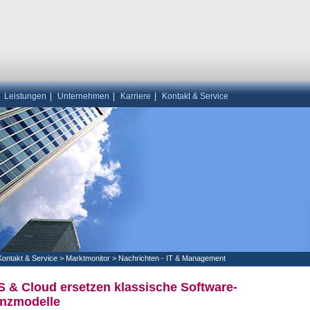
|
Leistungen
|
Unternehmen
|
Karriere
|
Kontakt & Service
Kontakt & Service
>
Marktmonitor
>
Nachrichten - IT & Management
S & Cloud ersetzen klassische Software-
enzmodelle