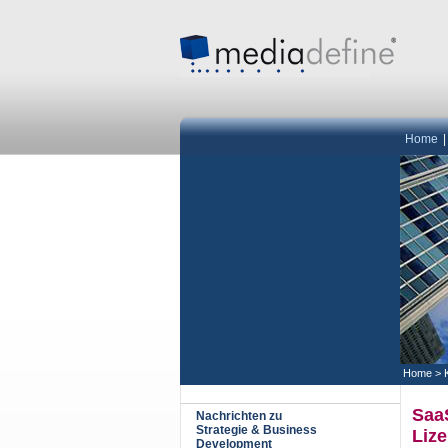
Home
Home
>
Saa
Nachrichten zu
Strategie & Business
Liz
Development