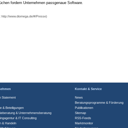
üchen fordern Unternehmen passgenaue Software.
: http://www.diomega.de/#/Presse)
nehmen
Kontakt & Service
n Statement
News
Beratungsprogramme & Förderung
te & Beteiligungen
Publikationen
gieberatung & Unternehmensberatung
Sitemap
ingagentur & IT Consulting
RSS-Feeds
n & Handeln
Marktmonitor