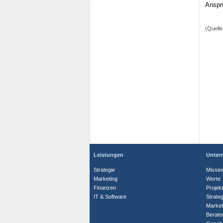
Anspr
(Quelle
Leistungen
Unter
Strategie
Missio
Marketing
Werte
Finanzen
Projek
IT & Software
Strate
Market
Berate