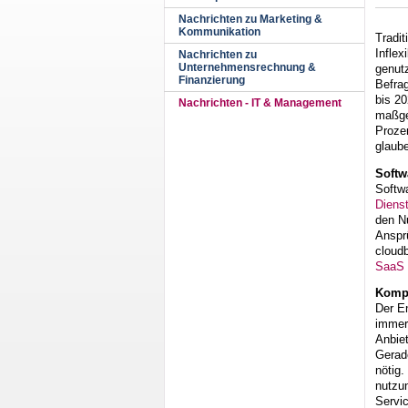
Nachrichten zu Marketing &
Kommunikation
Tradit
Inflex
Nachrichten zu
Unternehmensrechnung &
genut
Finanzierung
Befra
bis 2
Nachrichten - IT & Management
maßge
Proze
glaub
Softw
Softw
Dienst
den Nu
Anspr
cloudb
SaaS
Kompl
Der E
immer 
Anbiet
Gerad
nötig.
nutzu
Servi