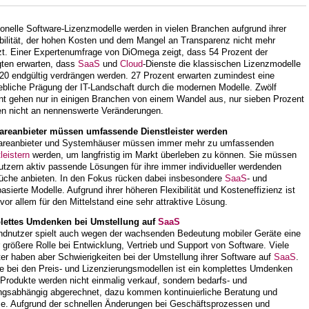
ionelle Software-Lizenzmodelle werden in vielen Branchen aufgrund ihrer
ibilität, der hohen Kosten und dem Mangel an Transparenz nicht mehr
zt. Einer Expertenumfrage von DiOmega zeigt, dass 54 Prozent der
gten erwarten, dass
SaaS
und
Cloud
-Dienste die klassischen Lizenzmodelle
020 endgültig verdrängen werden. 27 Prozent erwarten zumindest eine
bliche Prägung der IT-Landschaft durch die modernen Modelle. Zwölf
nt gehen nur in einigen Branchen von einem Wandel aus, nur sieben Prozent
en nicht an nennenswerte Veränderungen.
areanbieter müssen umfassende Dienstleister werden
areanbieter und Systemhäuser müssen immer mehr zu umfassenden
leistern
werden, um langfristig im Markt überleben zu können. Sie müssen
tzern aktiv passende Lösungen für ihre immer individueller werdenden
üche anbieten. In den Fokus rücken dabei insbesondere
SaaS
- und
asierte Modelle. Aufgrund ihrer höheren Flexibilität und Kosteneffizienz ist
vor allem für den Mittelstand eine sehr attraktive Lösung.
ettes Umdenken bei Umstellung auf
SaaS
ndnutzer spielt auch wegen der wachsenden Bedeutung mobiler Geräte eine
größere Rolle bei Entwicklung, Vertrieb und Support von Software. Viele
er haben aber Schwierigkeiten bei der Umstellung ihrer Software auf
SaaS
.
e bei den Preis- und Lizenzierungsmodellen ist ein komplettes Umdenken
 Produkte werden nicht einmalig verkauf, sondern bedarfs- und
ngsabhängig abgerechnet, dazu kommen kontinuierliche Beratung und
ce. Aufgrund der schnellen Änderungen bei Geschäftsprozessen und