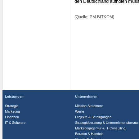
den Deutschland aufholen muss
(Quelle: PM BITKOM)
Leistungen
Unternehmen
Strategie
Mission Statement
Marketing
Werte
Finanzen
Projekte & Beteiligungen
IT & Software
Strategieberatung & Unternehmensberatu
Marketingagentur & IT Consulting
Beraten & Handeln