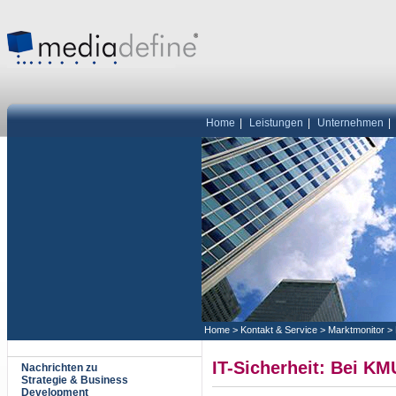
Home
|
Leistungen
|
Unternehmen
|
Home
>
Kontakt & Service
>
Marktmonitor
>
IT-Sicherheit: Bei K
Nachrichten zu
Strategie & Business
Development