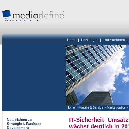
Home
|
Leistungen
|
Unternehmen
|
Home
>
Kontakt & Service
>
Marktmonitor
>
IT-Sicherheit: Umsatz
Nachrichten zu
Strategie & Business
wächst deutlich in 20
Development