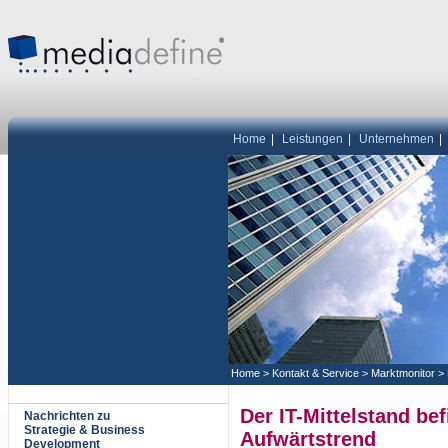
Home
|
Leistungen
|
Unternehmen
|
Home
>
Kontakt & Service
>
Marktmonitor
>
Der IT-Mittelstand bef
Nachrichten zu
Strategie & Business
Aufwärtstrend
Development