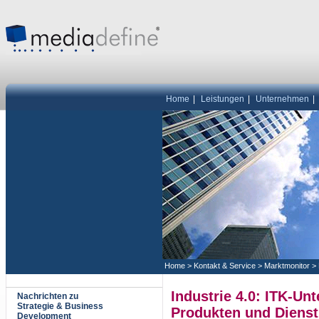
Home
|
Leistungen
|
Unternehmen
|
Home
>
Kontakt & Service
>
Marktmonitor
>
Industrie 4.0: ITK-Un
Nachrichten zu
Strategie & Business
Produkten und Dienst
Development