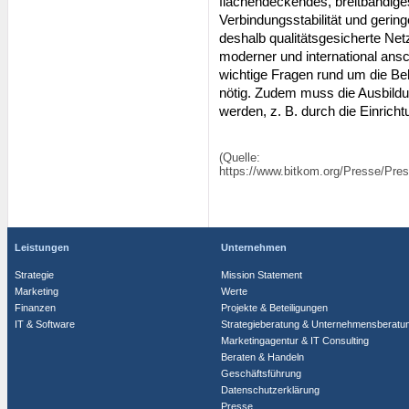
flächendeckendes, breitbandiges
Verbindungsstabilität und geri
deshalb qualitätsgesicherte Ne
moderner und international an
wichtige Fragen rund um die Be
nötig. Zudem muss die Ausbildu
werden, z. B. durch die Einrich
(Quelle:
https://www.bitkom.org/Presse/Pres
Leistungen
Unternehmen
Strategie
Mission Statement
Marketing
Werte
Finanzen
Projekte & Beteiligungen
IT & Software
Strategieberatung & Unternehmensberatu
Marketingagentur & IT Consulting
Beraten & Handeln
Geschäftsführung
Datenschutzerklärung
Presse