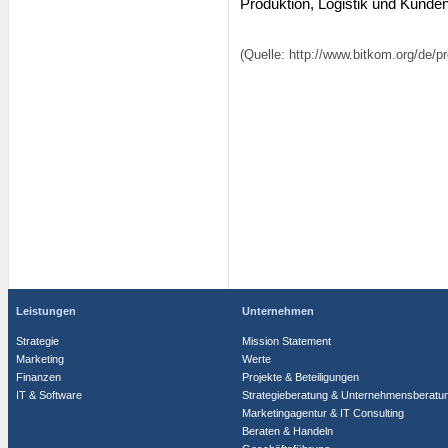
Produktion, Logistik und Kunde
(Quelle: http://www.bitkom.org/de/
Leistungen
Unternehmen
Strategie
Mission Statement
Marketing
Werte
Finanzen
Projekte & Beteiligungen
IT & Software
Strategieberatung & Unternehmensberatu
Marketingagentur & IT Consulting
Beraten & Handeln