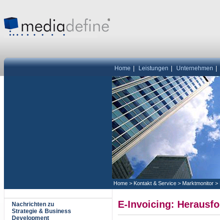
Home
|
Leistungen
|
Unternehmen
|
Home
>
Kontakt & Service
>
Marktmonitor
>
E-Invoicing: Herausf
Nachrichten zu
Strategie & Business
Development