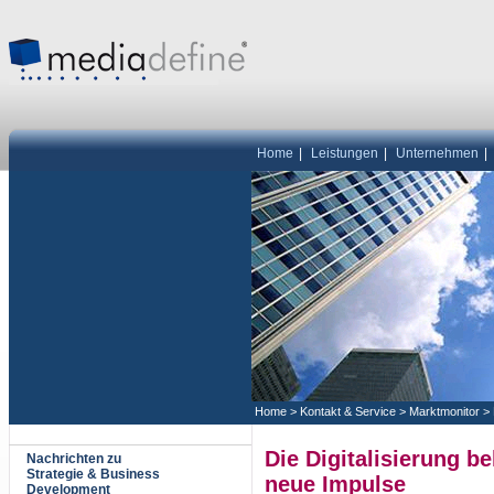
Home
|
Leistungen
|
Unternehmen
|
Home
>
Kontakt & Service
>
Marktmonitor
>
Die Digitalisierung b
Nachrichten zu
Strategie & Business
neue Impulse
Development