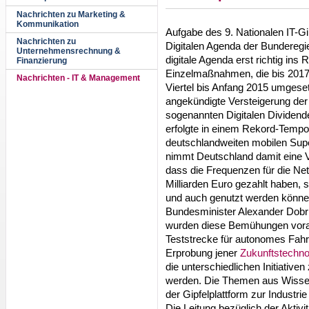
Nachrichten zu Marketing &
Kommunikation
Aufgabe des 9. Nationalen IT-G
Nachrichten zu
Digitalen Agenda der Bunderegie
Unternehmensrechnung &
digitale Agenda erst richtig in
Finanzierung
Einzelmaßnahmen, die bis 2017 
Nachrichten - IT & Management
Viertel bis Anfang 2015 umgese
angekündigte Versteigerung de
sogenannten Digitalen Dividend
erfolgte in einem Rekord-Temp
deutschlandweiten mobilen Supe
nimmt Deutschland damit eine Vo
dass die Frequenzen für die Net
Milliarden Euro gezahlt haben, 
und auch genutzt werden könne
Bundesminister Alexander Dobr
wurden diese Bemühungen vora
Teststrecke für autonomes Fahr
Erprobung jener
Zukunftstechno
die unterschiedlichen Initiative
werden. Die Themen aus Wissens
der Gipfelplattform zur Industr
Die Leitung bezüglich der Aktivit