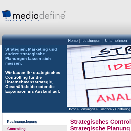
Home
|
Leistungen
|
Unternehmen
|
Strategien,
Marketing
und
andere strategische
Planungen lassen sich
messen.
Wir bauen Ihr strategisches
Controlling für die
Unternehmensstrategie,
Geschäftsfelder oder die
Expansion ins Ausland auf.
Home
>
Leistungen
>
Finanzen
>
Controlling
Strategisches Control
Rechnungslegung
Strategische Planung 
Controlling