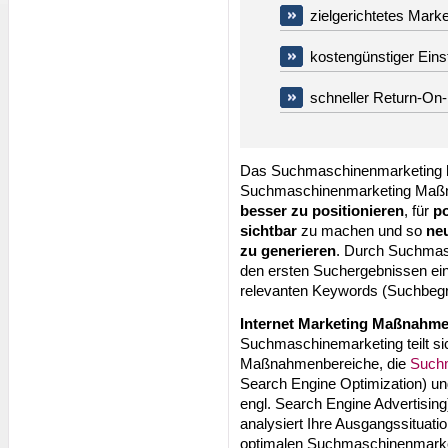
zielgerichtetes Marke
kostengünstiger Ein
schneller Return-On
Das Suchmaschinenmarketing ha
Suchmaschinenmarketing Maß
besser zu positionieren
, für
p
sichtbar
zu machen und so
ne
zu generieren
. Durch Suchmasc
den ersten Suchergebnissen e
relevanten Keywords (Suchbegrif
Internet Marketing Maßnahm
Suchmaschinemarketing teilt sic
Maßnahmenbereiche, die
Suchm
Search Engine Optimization) u
engl. Search Engine Advertising
analysiert Ihre Ausgangssituati
optimalen Suchmaschinenmarke