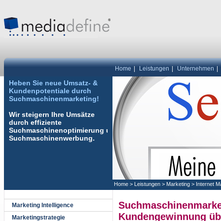
Home
|
Leistungen
|
Unternehmen
|
Heben Sie neue Umsatz- &
Kundenpotentiale durch
Suchmaschinenmarketing!
Wir steigern Ihre Umsätze
durch effiziente
Suchmaschinenoptimierung
und
Suchmaschinenwerbung
.
Home
>
Leistungen
>
Marketing
>
Internet M
Suchmaschinenmarket
Marketing Intelligence
Kundengewinnung übe
Marketingstrategie