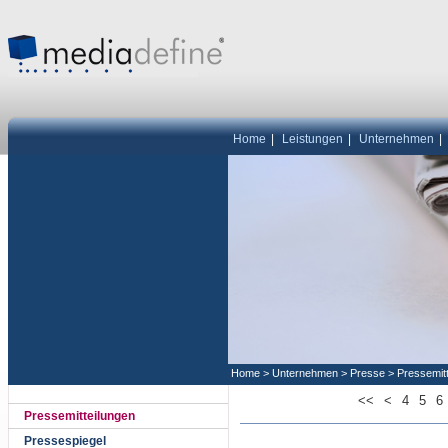
Home
|
Leistungen
|
Unternehmen
|
Home
>
Unternehmen
>
Presse
>
Pressemit
<<
<
4
5
6
Pressemitteilungen
Pressespiegel