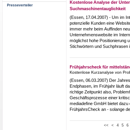
Kostenlose Analyse der Unte
Presseverteiler
Suchmaschinentauglichkeit
(Essen, 17.04.2007) - Um im Int
potenzielle Kunden eine Websit
immer mehr beim Auffinden neue
Unternehmenswebsite im Interne
möglichst hohe Positionierung u
Stichwörtern und Suchphrasen 
Frühjahrscheck für mittelst
Kostenlose Kurzanalyse von Pr
(Essen, 06.03.2007) Der Jahresa
Endphasen, im Frühjahr läuft d
richtige Zeitpunkt also, Proble
Geschäftsprozesse einer kritis
mediadefine GmbH bietet dazu 
FrühjahrsCheck an - solange der
<<
<
4
5
6