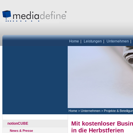
Home
|
Leistungen
|
Unternehmen
|
Home
>
Unternehmen
>
Projekte & Beteiligu
Mit kostenloser Busi
notionCUBE
in die Herbstferien
News & Presse