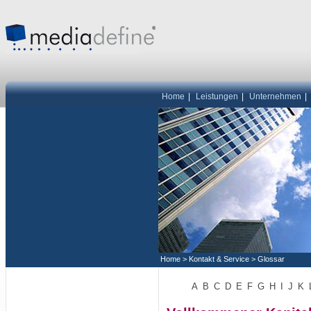
Home
|
Leistungen
|
Unternehmen
|
Home
>
Kontakt & Service
>
Glossar
A
B
C
D
E
F
G
H
I
J
K