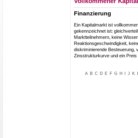
Vollkommener Kapita
Finanzierung
Ein Kapitalmarkt ist vollkomme
gekennzeichnet ist: gleichvertei
Marktteilnehmern, keine Wissen
Reaktionsgeschwindigkeit, kein
diskriminierende Besteuerung,
Zinsstrukturkurve und ein Preis
A
B
C
D
E
F
G
H
I
J
K