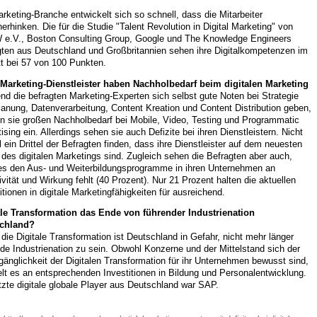
rketing-Branche entwickelt sich so schnell, dass die Mitarbeiter
herhinken. Die für die Studie "Talent Revolution in Digital Marketing" von
e.V., Boston Consulting Group, Google und The Knowledge Engineers
gten aus Deutschland und Großbritannien sehen ihre Digitalkompetenzen im
t bei 57 von 100 Punkten.
Marketing-Dienstleister haben Nachholbedarf beim digitalen Marketing
d die befragten Marketing-Experten sich selbst gute Noten bei Strategie
anung, Datenverarbeitung, Content Kreation und Content Distribution geben,
n sie großen Nachholbedarf bei Mobile, Video, Testing und Programmatic
ising ein. Allerdings sehen sie auch Defizite bei ihren Dienstleistern. Nicht
 ein Drittel der Befragten finden, dass ihre Dienstleister auf dem neuesten
des digitalen Marketings sind. Zugleich sehen die Befragten aber auch,
es den Aus- und Weiterbildungsprogramme in ihren Unternehmen an
ivität und Wirkung fehlt (40 Prozent). Nur 21 Prozent halten die aktuellen
itionen in digitale Marketingfähigkeiten für ausreichend.
ale Transformation das Ende von führender Industrienation
chland?
die Digitale Transformation ist Deutschland in Gefahr, nicht mehr länger
de Industrienation zu sein. Obwohl Konzerne und der Mittelstand sich der
nglichkeit der Digitalen Transformation für ihr Unternehmen bewusst sind,
lt es an entsprechenden Investitionen in Bildung und Personalentwicklung.
tzte digitale globale Player aus Deutschland war SAP.