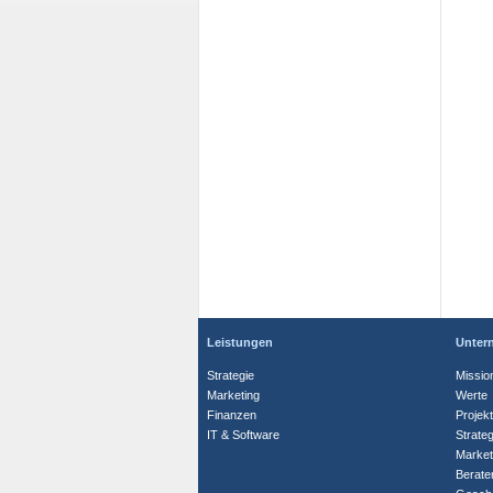
Leistungen
Unter
Strategie
Missio
Marketing
Werte
Finanzen
Projek
IT & Software
Strate
Market
Berate