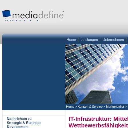
Home
|
Leistungen
|
Unternehmen
|
Home
>
Kontakt & Service
>
Marktmonitor
>
IT-Infrastruktur: Mitt
Nachrichten zu
Strategie & Business
Wettbewerbsfähigkeit 
Development