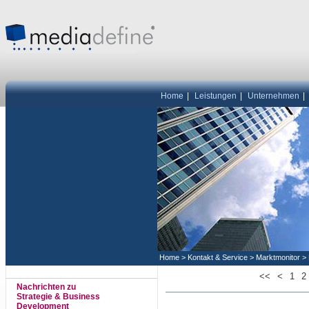
Home
|
Leistungen
|
Unternehmen
|
Home
>
Kontakt & Service
>
Marktmonitor
>
<<
<
1
2
Nachrichten zu
Strategie & Business
Development