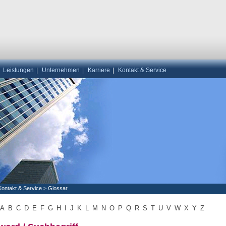
|
Leistungen
|
Unternehmen
|
Karriere
|
Kontakt & Service
Kontakt & Service
>
Glossar
A
B
C
D
E
F
G
H
I
J
K
L
M
N
O
P
Q
R
S
T
U
V
W
X
Y
Z