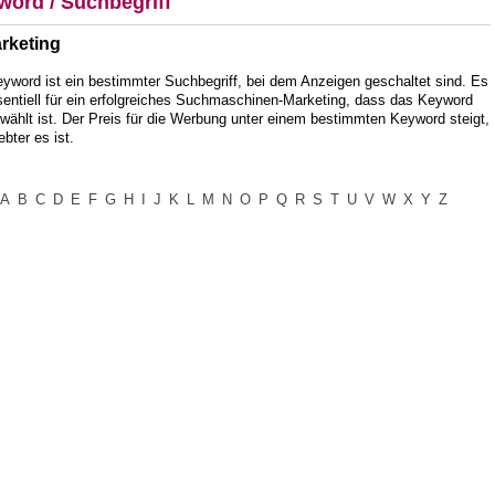
word / Suchbegriff
rketing
yword ist ein bestimmter Suchbegriff, bei dem Anzeigen geschaltet sind. Es
sentiell für ein erfolgreiches Suchmaschinen-Marketing, dass das Keyword
wählt ist. Der Preis für die Werbung unter einem bestimmten Keyword steigt,
iebter es ist.
A
B
C
D
E
F
G
H
I
J
K
L
M
N
O
P
Q
R
S
T
U
V
W
X
Y
Z