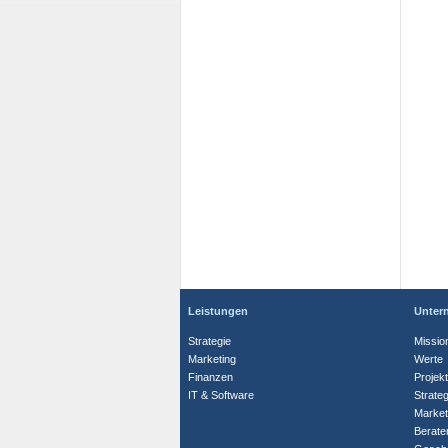
Leistungen
Unter
Strategie
Missio
Marketing
Werte
Finanzen
Projek
IT & Software
Strate
Market
Berate