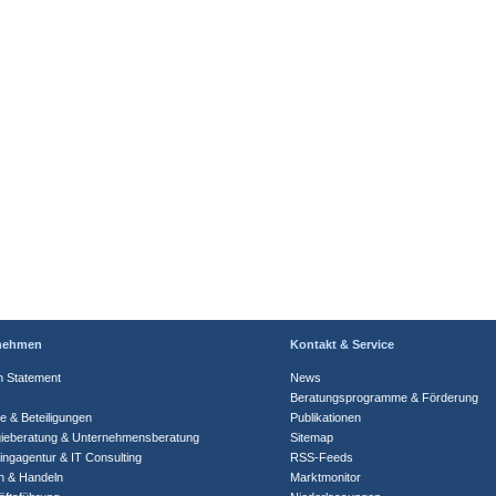
nehmen
Kontakt & Service
n Statement
News
Beratungsprogramme & Förderung
te & Beteiligungen
Publikationen
gieberatung & Unternehmensberatung
Sitemap
ingagentur & IT Consulting
RSS-Feeds
n & Handeln
Marktmonitor