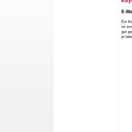
Key
E-Ma
Ein Ke
ist es
gut ge
je bel