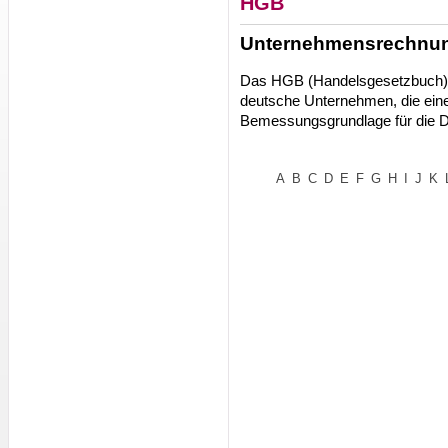
HGB
Unternehmensrechnu
Das HGB (Handelsgesetzbuch) is
deutsche Unternehmen, die einen
Bemessungsgrundlage für die D
A
B
C
D
E
F
G
H
I
J
K