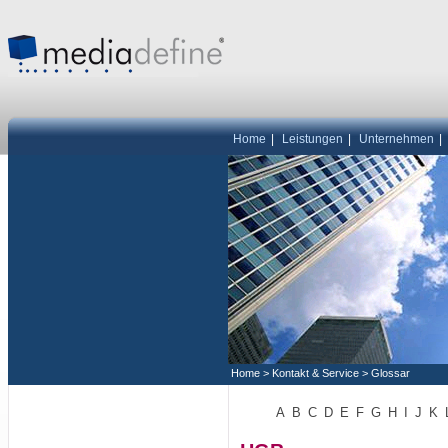
Home
|
Leistungen
|
Unternehmen
|
Home
>
Kontakt & Service
>
Glossar
A
B
C
D
E
F
G
H
I
J
K