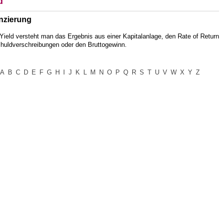
d
nzierung
Yield versteht man das Ergebnis aus einer Kapitalanlage, den Rate of Return
chuldverschreibungen oder den Bruttogewinn.
A
B
C
D
E
F
G
H
I
J
K
L
M
N
O
P
Q
R
S
T
U
V
W
X
Y
Z