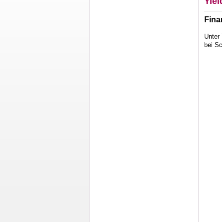
Yiel
Fina
Unter 
bei S