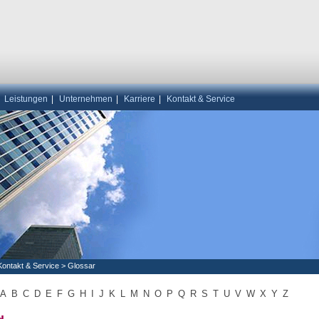
|
Leistungen
|
Unternehmen
|
Karriere
|
Kontakt & Service
Kontakt & Service
>
Glossar
A
B
C
D
E
F
G
H
I
J
K
L
M
N
O
P
Q
R
S
T
U
V
W
X
Y
Z