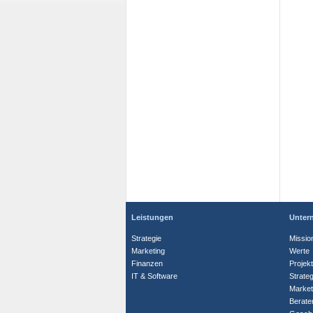
Leistungen
Unter
Strategie
Missio
Marketing
Werte
Finanzen
Projek
IT & Software
Strate
Market
Berate