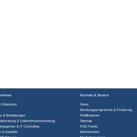
nehmen
Kontakt & Service
n Statement
News
Beratungsprogramme & Förderung
te & Beteiligungen
Publikationen
gieberatung & Unternehmensberatung
Sitemap
ingagentur & IT Consulting
RSS-Feeds
n & Handeln
Marktmonitor