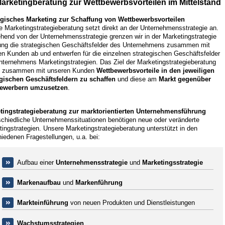
Marketingberatung zur Wettbewerbsvorteilen im Mittelstand
egisches Marketing zur Schaffung von Wettbewerbsvorteilen
 Marketingstrategieberatung setzt direkt an der Unternehmensstrategie an.
hend von der Unternehmensstrategie grenzen wir in der Marketingstrategie
ung die strategischen Geschäftsfelder des Unternehmens zusammen mit
n Kunden ab und entwerfen für die einzelnen strategischen Geschäftsfelder
nternehmens Marketingstrategien. Das Ziel der Marketingstrategieberatung
s, zusammen mit unseren Kunden
Wettbewerbsvorteile in den jeweiligen
egischen Geschäftsfeldern zu schaffen
und diese am
Markt gegenüber
ewerbern umzusetzen
.
tingstrategieberatung zur marktorientierten Unternehmensführung
schiedliche Unternehmenssituationen benötigen neue oder veränderte
ingstrategien. Unsere Marketingstrategieberatung unterstützt in den
iedenen Fragestellungen, u.a. bei:
Aufbau einer
Unternehmensstrategie
und
Marketingsstrategie
Markenaufbau
und
Markenführung
Markteinführung
von neuen Produkten und Dienstleistungen
Wachstumsstrategien