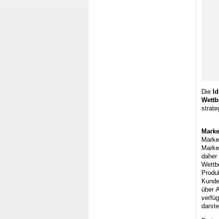
Die
I
Wettb
strate
Marke
Marke
Market
daher 
Wettb
Produ
Kunde
über 
verfü
darst