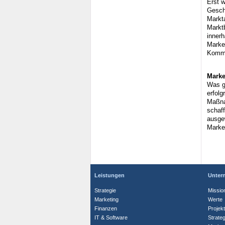
Erst 
Geschä
Markt
Marktb
innerh
Market
Kommu
Marke
Was g
erfolg
Maßna
schaf
ausge
Marke
Leistungen
Unter
Strategie
Missio
Marketing
Werte
Finanzen
Projek
IT & Software
Strate