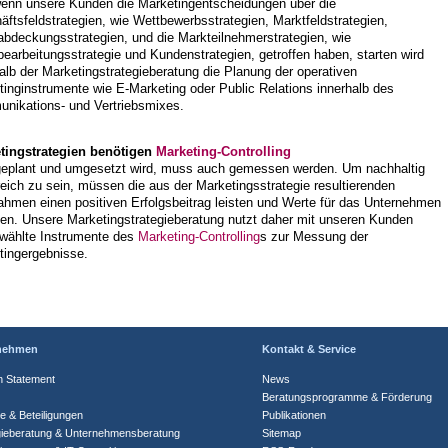
wenn unsere Kunden die Marketingentscheidungen über die
ftsfeldstrategien, wie Wettbewerbsstrategien, Marktfeldstrategien,
abdeckungsstrategien, und die Markteilnehmerstrategien, wie
earbeitungsstrategie und Kundenstrategien, getroffen haben, starten wird
alb der Marketingstrategieberatung die Planung der operativen
inginstrumente wie E-Marketing oder Public Relations innerhalb des
nikations- und Vertriebsmixes.
tingstrategien benötigen
Marketing-Controlling
eplant und umgesetzt wird, muss auch gemessen werden. Um nachhaltig
reich zu sein, müssen die aus der Marketingsstrategie resultierenden
hmen einen positiven Erfolgsbeitrag leisten und Werte für das Unternehmen
fen. Unsere Marketingstrategieberatung nutzt daher mit unseren Kunden
wählte Instrumente des
Marketing-Controlling
s zur Messung der
tingergebnisse.
nehmen
Kontakt & Service
n Statement
News
Beratungsprogramme & Förderung
te & Beteiligungen
Publikationen
gieberatung & Unternehmensberatung
Sitemap