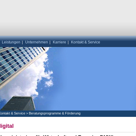
|
Leistungen
|
Unternehmen
|
Karriere
|
Kontakt & Service
Kontakt & Service
>
Beratungsprogramme & Förderung
igital