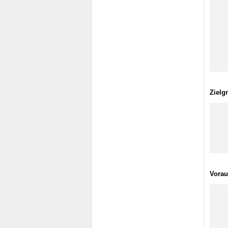
Zielg
Vorau