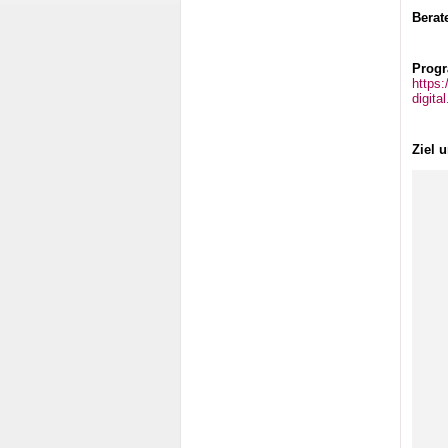
Berate
Progr
https:
digita
Ziel 