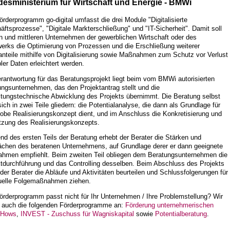
esministerium für Wirtschaft und Energie - BMWi
rderprogramm go-digital umfasst die drei Module "Digitalisierte
ftsprozesse", "Digitale Markterschließung" und "IT-Sicherheit". Damit soll
n und mittleren Unternehmen der gewerblichen Wirtschaft oder des
erks die Optimierung von Prozessen und die Erschließung weiterer
nteile mithilfe von Digitalisierung sowie Maßnahmen zum Schutz vor Verlust
ler Daten erleichtert werden.
rantwortung für das Beratungsprojekt liegt beim vom BMWi autorisierten
ngsunternehmen, das den Projektantrag stellt und die
ltungstechnische Abwicklung des Projekts übernimmt. Die Beratung selbst
sich in zwei Teile gliedern: die Potentialanalyse, die dann als Grundlage für
obe Realisierungskonzept dient, und im Anschluss die Konkretisierung und
zung des Realisierungskonzepts.
d des ersten Teils der Beratung erhebt der Berater die Stärken und
chen des beratenen Unternehmens, auf Grundlage derer er dann geeignete
hmen empfiehlt. Beim zweiten Teil obliegen dem Beratungsunternehmen die
ktdurchführung und das Controlling desselben. Beim Abschluss des Projekts
er Berater die Abläufe und Aktivitäten beurteilen und Schlussfolgerungen für
uelle Folgemaßnahmen ziehen.
örderprogramm passt nicht für Ihr Unternehmen / Ihre Problemstellung? Wir
n auch die folgenden Förderprogramme an:
Förderung unternehmerischen
-Hows
,
INVEST - Zuschuss für Wagniskapital
sowie
Potentialberatung
.