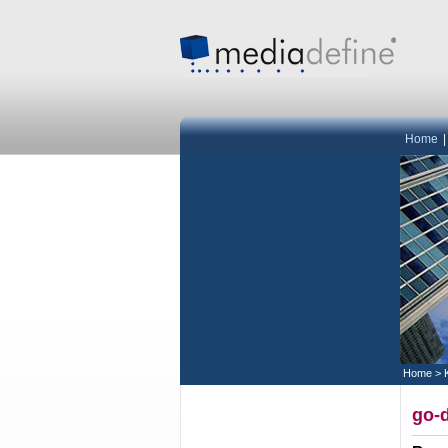
Home
Home
>
go-d