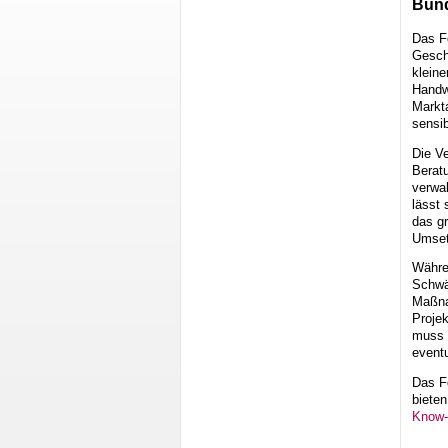
Bund
Das Fö
Geschä
kleine
Handw
Markta
sensib
Die Ve
Beratu
verwa
lässt 
das gr
Umset
Währen
Schwä
Maßna
Proje
muss d
event
Das F
biete
Know