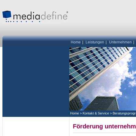
Home
|
Leistungen
|
Unternehmen
|
Home
>
Kontakt & Service
>
Beratungsprog
Förderung unterneh