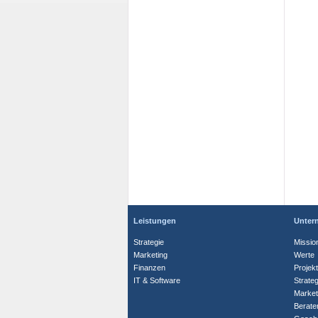
Leistungen
Unter
Strategie
Missio
Marketing
Werte
Finanzen
Projek
IT & Software
Strate
Market
Berate