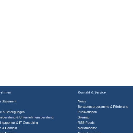
nehmen
Kontakt & Service
n Statement
News
Beratungsprogramme & Förderung
te & Beteiligungen
Publikationen
gieberatung & Unternehmensberatung
Sitemap
ingagentur & IT Consulting
RSS-Feeds
n & Handeln
Marktmonitor