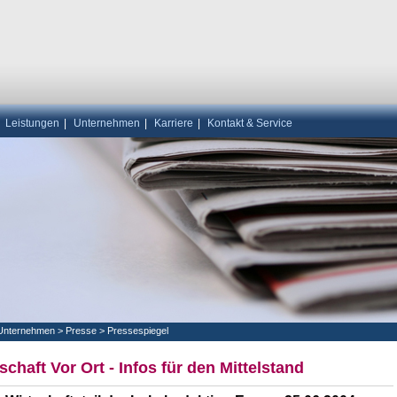
|
Leistungen
|
Unternehmen
|
Karriere
|
Kontakt & Service
Unternehmen
>
Presse
>
Pressespiegel
schaft Vor Ort - Infos für den Mittelstand