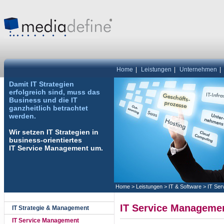
Home
|
Leistungen
|
Unternehmen
|
Damit IT Strategien
erfolgreich sind, muss das
Business und die IT
ganzheitlich betrachtet
werden.
Wir setzen IT Strategien in
business-orientiertes
IT Service Management um.
Home
>
Leistungen
>
IT & Software
>
IT Se
IT Service Managemen
IT Strategie & Management
IT Service Management