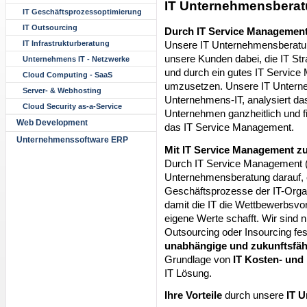
IT Unternehmensberatu
IT Geschäftsprozessoptimierung
IT Outsourcing
Durch IT Service Management 
Unsere IT Unternehmensberatung
IT Infrastrukturberatung
unsere Kunden dabei, die IT Str
Unternehmens IT - Netzwerke
und durch ein gutes IT Service
Cloud Computing - SaaS
umzusetzen. Unsere IT Unterne
Server- & Webhosting
Unternehmens-IT, analysiert das
Cloud Security as-a-Service
Unternehmen ganzheitlich und 
Web Development
das IT Service Management.
Unternehmenssoftware ERP
Mit IT Service Management z
Durch IT Service Management (I
Unternehmensberatung darauf, e
Geschäftsprozesse der IT-Organ
damit die IT die Wettbewerbsvo
eigene Werte schafft. Wir sind 
Outsourcing oder Insourcing fes
unabhängige und zukunftsfä
Grundlage von
IT Kosten- und
IT Lösung.
Ihre Vorteile
durch unsere
IT U