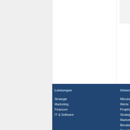
Leistungen
Unter
Strategie
Missio
Marketing
Werte
Finanzen
Projek
IT & Software
Strate
Market
Berate