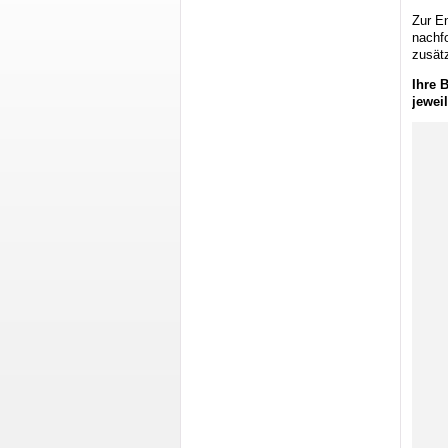
Zur En
nachfo
zusätz
Ihre 
jewei