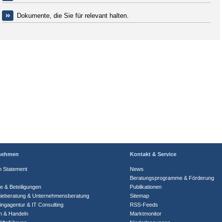
Dokumente, die Sie für relevant halten.
nehmen
Kontakt & Service
n Statement
News
Beratungsprogramme & Förderung
te & Beteiligungen
Publikationen
gieberatung & Unternehmensberatung
Sitemap
ingagentur & IT Consulting
RSS-Feeds
n & Handeln
Marktmonitor