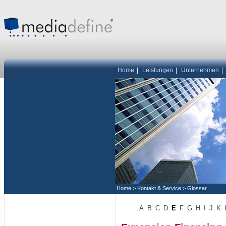
Home
|
Leistungen
|
Unternehmen
|
Home
>
Kontakt & Service
>
Glossar
A
B
C
D
E
F
G
H
I
J
K