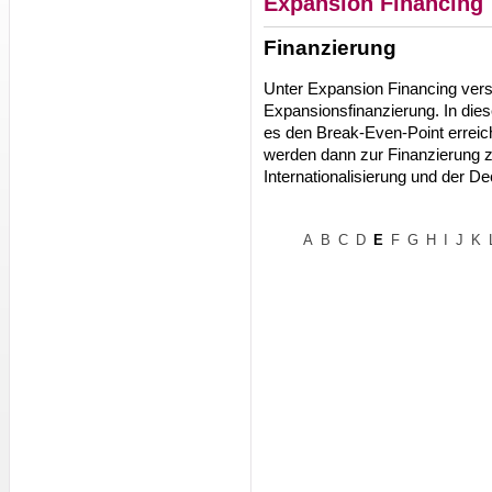
Expansion Financing
Finanzierung
Unter Expansion Financing ver
Expansionsfinanzierung. In dies
es den Break-Even-Point erreic
werden dann zur Finanzierung z.
Internationalisierung und der D
A
B
C
D
E
F
G
H
I
J
K