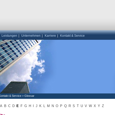
|
Leistungen
|
Unternehmen
|
Karriere
|
Kontakt & Service
Kontakt & Service
>
Glossar
A
B
C
D
E
F
G
H
I
J
K
L
M
N
O
P
Q
R
S
T
U
V
W
X
Y
Z