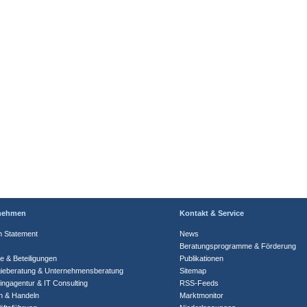
nehmen
Kontakt & Service
n Statement
News
Beratungsprogramme & Förderung
te & Beteiligungen
Publikationen
gieberatung & Unternehmensberatung
Sitemap
ingagentur & IT Consulting
RSS-Feeds
n & Handeln
Marktmonitor