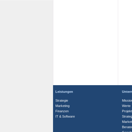
Leistungen
Unter
Strategie
Missio
Marketing
Werte
Finanzen
Projek
IT & Software
Strate
Market
Berate