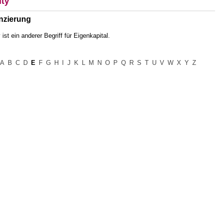
ity
nzierung
 ist ein anderer Begriff für Eigenkapital.
A
B
C
D
E
F
G
H
I
J
K
L
M
N
O
P
Q
R
S
T
U
V
W
X
Y
Z