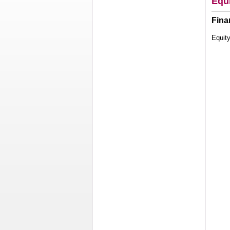
Equ
Fina
Equity