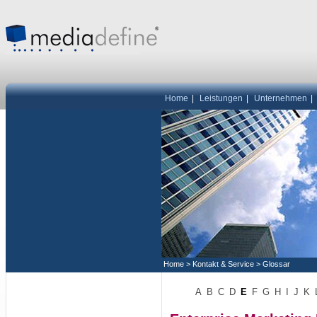
Home
|
Leistungen
|
Unternehmen
|
Home
>
Kontakt & Service
>
Glossar
A
B
C
D
E
F
G
H
I
J
K