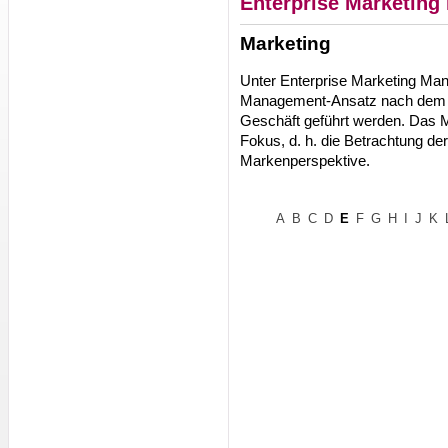
Enterprise Marketin
Marketing
Unter Enterprise Marketing Ma
Management-Ansatz nach dem 
Geschäft geführt werden. Das 
Fokus, d. h. die Betrachtung de
Markenperspektive.
A
B
C
D
E
F
G
H
I
J
K