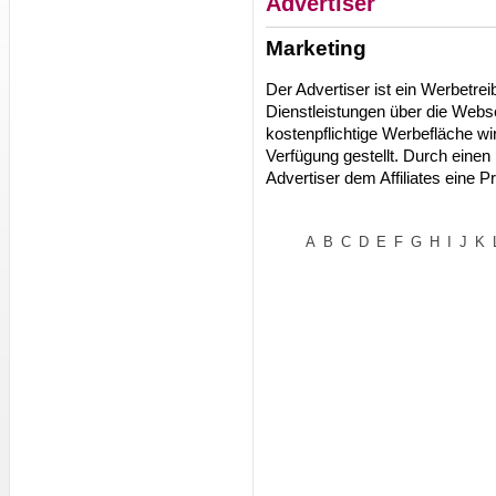
Advertiser
Marketing
Der Advertiser ist ein Werbetre
Dienstleistungen über die Webse
kostenpflichtige Werbefläche wi
Verfügung gestellt. Durch einen 
Advertiser dem Affiliates eine Pr
A
B
C
D
E
F
G
H
I
J
K