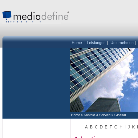
Home
|
Leistungen
|
Unternehmen
|
Home
>
Kontakt & Service
>
Glossar
A
B
C
D
E
F
G
H
I
J
K