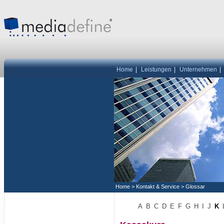
Home
|
Leistungen
|
Unternehmen
|
Home
>
Kontakt & Service
>
Glossar
A
B
C
D
E
F
G
H
I
J
K