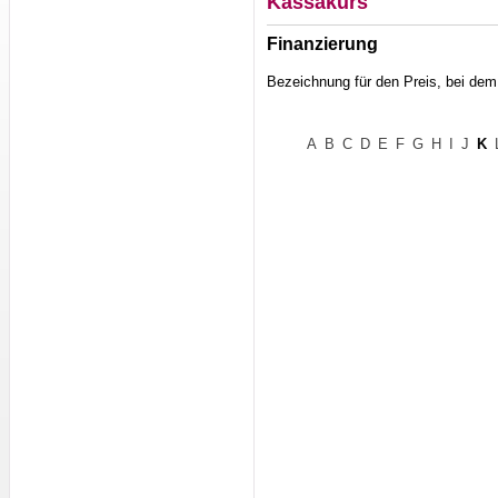
Kassakurs
Finanzierung
Bezeichnung für den Preis, bei dem
A
B
C
D
E
F
G
H
I
J
K