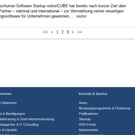
ochumer Software Startup notionCUBE hat bereits nach kurzer Zeit über
artner – national und international – zur Vermarktung seiner neuartigen
ngssoftware für Unternehmen gewonnen.
... weiter
<<
<
1
2
3
>
>>
nehmen
Kontakt & Service
n Statement
News
Beratungsprogramme & Förderung
te & Beteiligungen
Publikationen
gieberatung & Unternehmensberatung
Sitemap
ingagentur & IT Consulting
RSS-Feeds
n & Handeln
Marktmonitor