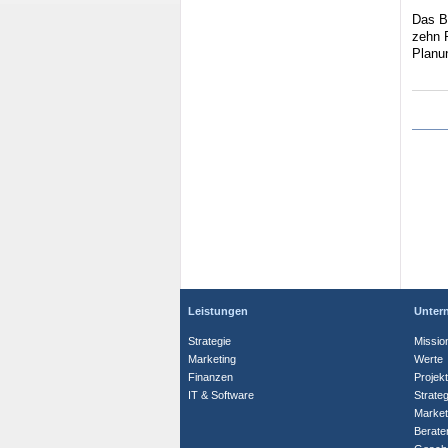
Das B
zehn P
Planu
Leistungen
Unter
Strategie
Missio
Marketing
Werte
Finanzen
Projek
IT & Software
Strate
Market
Berate