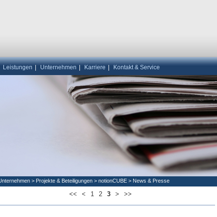
|
Leistungen
|
Unternehmen
|
Karriere
|
Kontakt & Service
Unternehmen
>
Projekte & Beteiligungen
>
notionCUBE
>
News & Presse
<<
<
1
2
3
>
>>