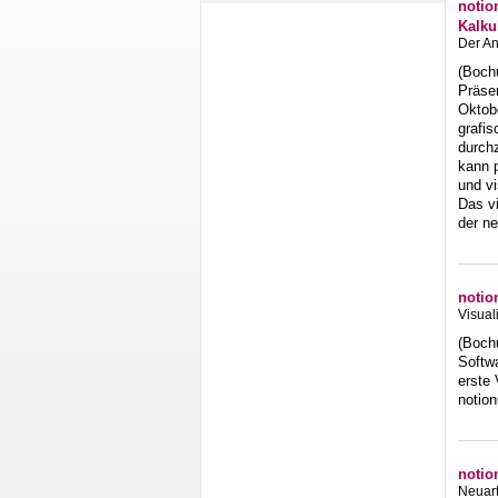
notio
Kalku
Der An
(Bochu
Präse
Oktobe
grafi
durchz
kann 
und vi
Das vi
der n
notio
Visual
(Boch
Softw
erste 
notion
notio
Neuart