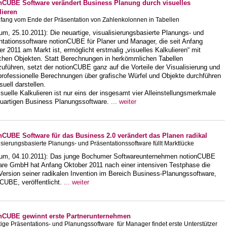
nCUBE Software verändert Business Planung durch visuelles
lieren
fang vom Ende der Präsentation von Zahlenkolonnen in Tabellen
m, 25.10.2011): Die neuartige, visualisierungsbasierte Planungs- und
ntationssoftware notionCUBE für Planer und Manager, die seit Anfang
r 2011 am Markt ist, ermöglicht erstmalig „visuelles Kalkulieren“ mit
schen Objekten. Statt Berechnungen in herkömmlichen Tabellen
uführen, setzt der notionCUBE ganz auf die Vorteile der Visualisierung und
professionelle Berechnungen über grafische Würfel und Objekte durchführen
suell darstellen.
suelle Kalkulieren ist nur eins der insgesamt vier Alleinstellungsmerkmale
euartigen Business Planungssoftware.
... weiter
nCUBE Software für das Business 2.0 verändert das Planen radikal
isierungsbasierte Planungs- und Präsentationssoftware füllt Marktlücke
um, 04.10.2011): Das junge Bochumer Softwareunternehmen notionCUBE
are GmbH hat Anfang Oktober 2011 nach einer intensiven Testphase die
Version seiner radikalen Invention im Bereich Business-Planungssoftware,
CUBE, veröffentlicht.
... weiter
nCUBE gewinnt erste Partnerunternehmen
ige Präsentations- und Planungssoftware für Manager findet erste Unterstützer