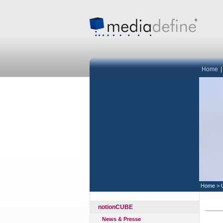
Home
Home
>
notionCUBE
News & Presse