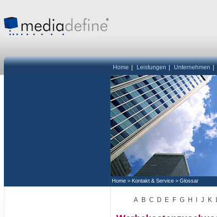
Home
|
Leistungen
|
Unternehmen
|
Home
>
Kontakt & Service
>
Glossar
A
B
C
D
E
F
G
H
I
J
K