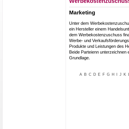
Werbekostenzuschus
Marketing
Unter dem Werbekostenzuschus
ein Hersteller einem Handelsun
dem Werbekostenzuschuss fina
Werbe- und Verkaufsförderungs
Produkte und Leistungen des Her
Beide Parteienn unterzeichnen 
Grundlage.
A
B
C
D
E
F
G
H
I
J
K