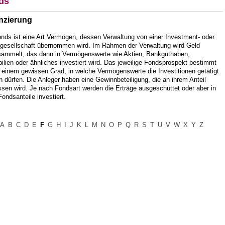
ds
nzierung
onds ist eine Art Vermögen, dessen Verwaltung von einer Investment- oder
gesellschaft übernommen wird. Im Rahmen der Verwaltung wird Geld
sammelt, das dann in Vermögenswerte wie Aktien, Bankguthaben,
lien oder ähnliches investiert wird. Das jeweilige Fondsprospekt bestimmt
 einem gewissen Grad, in welche Vermögenswerte die Investitionen getätigt
 dürfen. Die Anleger haben eine Gewinnbeteiligung, die an ihrem Anteil
sen wird. Je nach Fondsart werden die Erträge ausgeschüttet oder aber in
ondsanteile investiert.
A
B
C
D
E
F
G
H
I
J
K
L
M
N
O
P
Q
R
S
T
U
V
W
X
Y
Z