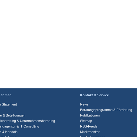
nehmen
Kontakt & Service
n Statement
News
Beratungsprogramme & Förderung
te & Beteiligungen
Publikationen
gieberatung & Unternehmensberatung
Sitemap
ingagentur & IT Consulting
RSS-Feeds
n & Handeln
Marktmonitor