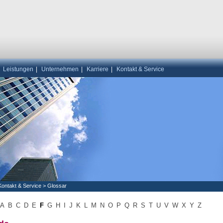
|
Leistungen
|
Unternehmen
|
Karriere
|
Kontakt & Service
Kontakt & Service
>
Glossar
A
B
C
D
E
F
G
H
I
J
K
L
M
N
O
P
Q
R
S
T
U
V
W
X
Y
Z