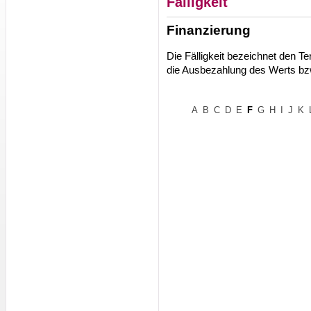
Fälligkeit
Finanzierung
Die Fälligkeit bezeichnet den T
die Ausbezahlung des Werts bz
A
B
C
D
E
F
G
H
I
J
K