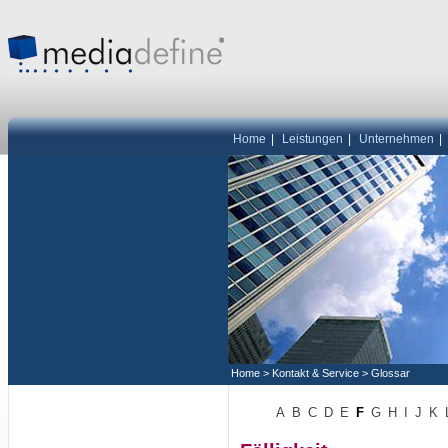
Home
|
Leistungen
|
Unternehmen
|
Home
>
Kontakt & Service
>
Glossar
A
B
C
D
E
F
G
H
I
J
K