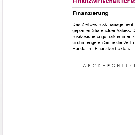
Finanzwirtschaftlich
Finanzierung
Das Ziel des Riskmanagement is
geplanter Shareholder Values. D
Risikosicherungsmaßnahmen zu
und im engeren Sinne die Verh
Handel mit Finanzkontrakten.
A
B
C
D
E
F
G
H
I
J
K