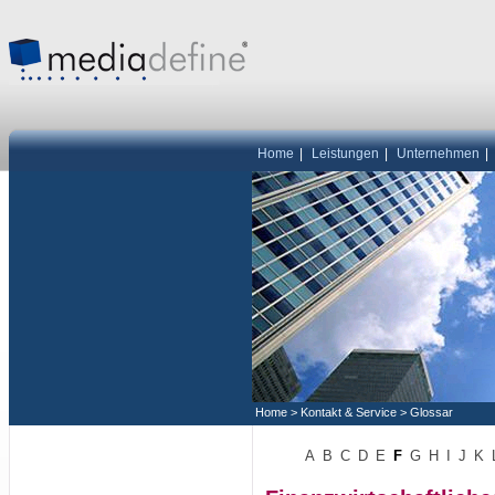
Home
|
Leistungen
|
Unternehmen
|
Home
>
Kontakt & Service
>
Glossar
A
B
C
D
E
F
G
H
I
J
K