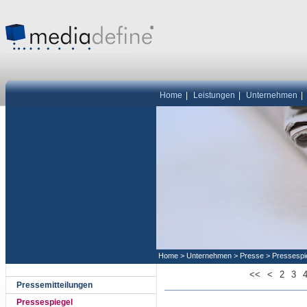
Home
|
Leistungen
|
Unternehmen
|
Home
>
Unternehmen
>
Presse
>
Pressespi
<<
<
2
3
Pressemitteilungen
Pressespiegel